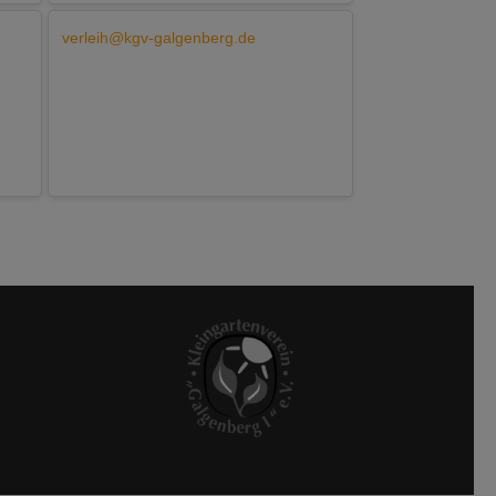
verleih@kgv-galgenberg.de