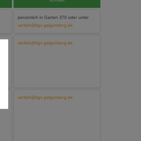
Kontakt
persönlich in Garten 370 oder unter
verleih@kgv-galgenberg.de
verleih@kgv-galgenberg.de
verleih@kgv-galgenberg.de