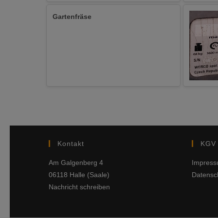
Gartenfräse
Kontakt
KGV 
Am Galgenberg 4
Impres
06118 Halle (Saale)
Datensc
Nachricht schreiben