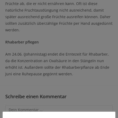
Früchte ab, die er nicht ernähren kann. Oft ist diese
natürliche Fruchtausdüngung nicht ausreichend, damit
später ausreichend große Früchte ausreifen können. Daher
sollten zusätzlich überzählige Früchte per Hand ausgedünnt
werden.
Rhabarber pflegen
Am 24.06. (Johannistag) endet die Erntezeit für Rhabarber,
da die Konzentration an Oxalsäure in den Stängeln nun
erhöht ist. Außerdem sollte der Rhabarberpflanze ab Ende
Juni eine Ruhepause gegönnt werden.
Schreibe einen Kommentar