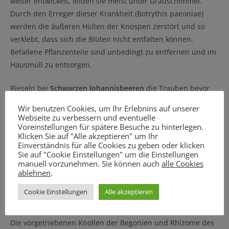
weiter entwickelt, leiden sie meist unter Grauschimmel.
Durch den Erreger dieser Krankheit (Botrythis paeoniae)
werden die äußeren Hüllen der Knospen zerstört und so
verklebt, dass sich die Blüten nicht entfalten können.
Befallene Pflanzenteile sind unbedingt zu entfernen und im
Hausmüll zu entsorgen.
Rieseln bei
Schwarzen Johannisbeeren
die Trauben bevor
die Früchte reif sind, ist die Ursache meist Trockenheit
Wir benutzen Cookies, um Ihr Erlebnins auf unserer
(Johannisbeeren sind Flachwurzler!), zu starker Schnitt,
Webseite zu verbessern und eventuelle
Voreinstellungen für spätere Besuche zu hinterlegen.
überhöhte Stickstoffdüngung oder ungenügende
Klicken Sie auf "Alle akzeptieren" um Ihr
Bestäubung. Fremdbestäubung durch Anbau mehrerer
Einverständnis für alle Cookies zu geben oder klicken
Sorten wirkt sich günstiger auf Ertrag und Fruchtqualität
Sie auf "Cookie Einstellungen" um die Einstellungen
manuell vorzunehmen. Sie können auch
alle Cookies
aus als Selbstbestäubung. Gießen nicht vergessen.
ablehnen
.
Knollen pflanzen
Cookie Einstellungen
Alle akzeptieren
Die vorgetriebenen Knollen der Begonien und Rhizome des