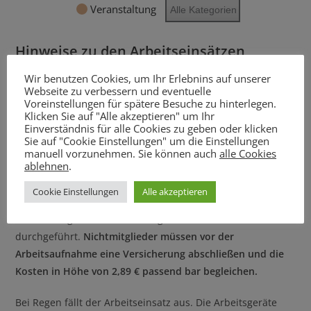
Veranstaltung
Alle Kategorien
Hinweise zu den Arbeitseinsätzen
Wir benutzen Cookies, um Ihr Erlebnins auf unserer
Die Arbeitseinsätze finden in der Zeit 08:00 – 12:00 Uhr
Webseite zu verbessern und eventuelle
statt. Treffpunkt ist am Vereinshaus. Es ist eine
Voreinstellungen für spätere Besuche zu hinterlegen.
Klicken Sie auf "Alle akzeptieren" um Ihr
telefonische Anmeldung
bis Donnerstag 17:00 Uhr beim
Einverständnis für alle Cookies zu geben oder klicken
Platzwart Ralf Thomas notwendig, Tel.: 0157-85 110 134
Sie auf "Cookie Einstellungen" um die Einstellungen
manuell vorzunehmen. Sie können auch
alle Cookies
(
Mo-Fr. 08:00-17:00 Uhr
).
ablehnen
.
Die Teilnahme ist zu allen vorgegebenen Terminen variabel
Cookie Einstellungen
Alle akzeptieren
möglich. Vor jedem Pflichtarbeitseinsatz wird eine
aktenkundige Arbeitsbelehrung
durchgeführt.
Nichtmitglieder müssen vor der
Arbeitsaufnahme eine Versicherung abschließen und die
Kosten in Höhe von 2,89 € passend bar begleichen.
Bei Regen fällt der Arbeitseinsatz aus. Die Arbeitsgeräte