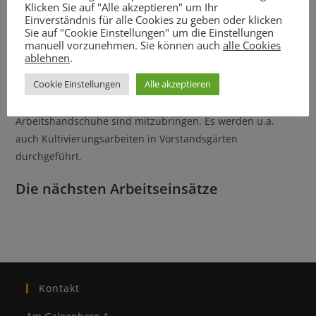
aktenkundige Arbeitsbelehrung
Klicken Sie auf "Alle akzeptieren" um Ihr
durchgeführt.
Nichtmitglieder müssen vor der
Einverständnis für alle Cookies zu geben oder klicken
Sie auf "Cookie Einstellungen" um die Einstellungen
Arbeitsaufnahme eine Versicherung abschließen und die
manuell vorzunehmen. Sie können auch
alle Cookies
Kosten in Höhe von 2,89 € passend bar begleichen.
ablehnen
.
Cookie Einstellungen
Alle akzeptieren
Bei Regen fällt der Arbeitseinsatz aus. Die Arbeitsgeräte
werden vor Ort vom Platzwart zur Verfügung gestellt.
Arbeitshandschuhe sind mitzubringen. Es werden u.a.
auch Kultivierungsarbeiten in Vorstandsgärten
durchgeführt.
Die nächsten Arbeitseinsätze
Kontakt